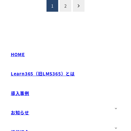
投
1
2
稿
の
ペ
ー
HOME
ジ
Learn365（旧LMS365）とは
送
り
導入事例
お知らせ