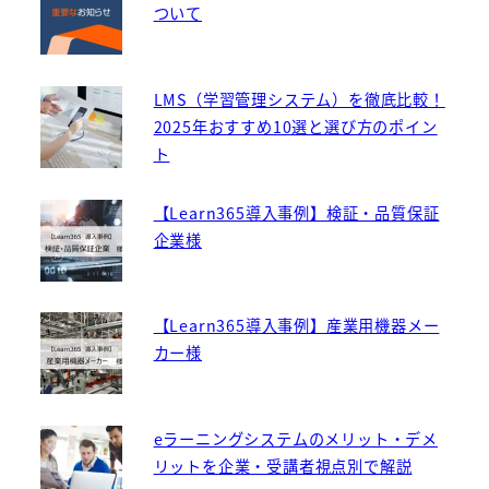
ついて
LMS（学習管理システム）を徹底比較！
2025年おすすめ10選と選び方のポイン
ト
【Learn365導入事例】検証・品質保証
企業様
【Learn365導入事例】産業用機器メー
カー様
eラーニングシステムのメリット・デメ
リットを企業・受講者視点別で解説