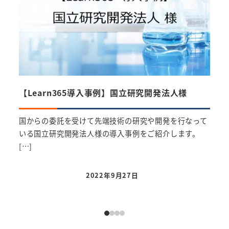
【Learn365導入事例】国立研究開発法人様
【L
国からの委託を受けて先端技術の研究や開発を行なって
Sha
いる国立研究開発法人様の導入事例をご紹介します。
ンツ
[…]
2022年9月27日
投稿日