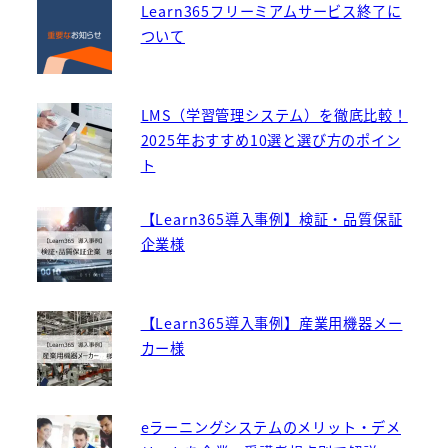
Learn365フリーミアムサービス終了に
ついて
LMS（学習管理システム）を徹底比較！
2025年おすすめ10選と選び方のポイン
ト
【Learn365導入事例】検証・品質保証
企業様
【Learn365導入事例】産業用機器メー
カー様
eラーニングシステムのメリット・デメ