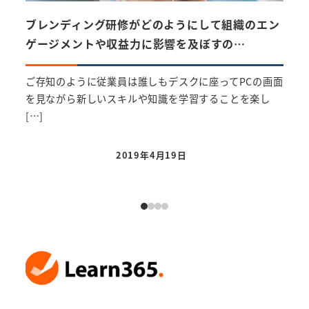
ブレンディング研修がどのようにして組織のエン
モビ
ゲージメントや収益力に影響を及ぼすの…
学習
ご存知のように従業員は誰しもデスクに座ってPCの画面
以前
を見ながら新しいスキルや知識を学習することを楽し
ての
[…]
[…]
2019年4月19日
投稿日