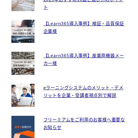
ト
【Learn365導入事例】検証・品質保証
企業様
【Learn365導入事例】産業用機器メー
カー様
eラーニングシステムのメリット・デメ
リットを企業・受講者視点別で解説
フリーミアムをご利用のお客様へ重要な
お知らせ