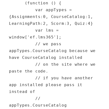
      (function () {

          var appTypes = 
{Assignments:0, CourseCatalog:1, 
LearningPath:2, Scorm:3, Quiz:4}

          var lms = 
window['ef.lms365'];

          // we pass 
appTypes.CourseCatalog because we 
have CourseCatalog installed

          // on the site where we 
paste the code.

          // if you have another 
app installed please pass it 
instead of

          // 
appTypes.CourseCatalog
