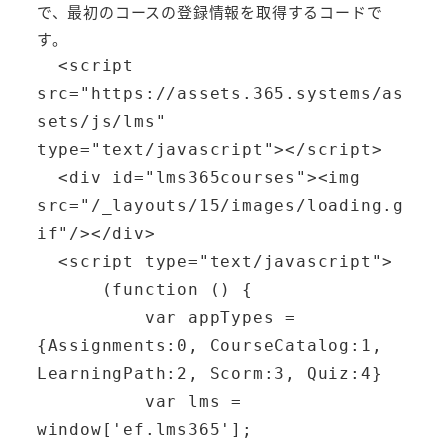
で、最初のコースの登録情報を取得するコードで
す。
  <script 
src="https://assets.365.systems/as
sets/js/lms" 
type="text/javascript"></script>

  <div id="lms365courses"><img 
src="/_layouts/15/images/loading.g
if"/></div>

  <script type="text/javascript">

      (function () {

          var appTypes = 
{Assignments:0, CourseCatalog:1, 
LearningPath:2, Scorm:3, Quiz:4}

          var lms = 
window['ef.lms365'];
