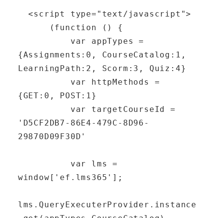
  <script type="text/javascript">

      (function () {

          var appTypes = 
{Assignments:0, CourseCatalog:1, 
LearningPath:2, Scorm:3, Quiz:4}

          var httpMethods = 
{GET:0, POST:1}

          var targetCourseId = 
'D5CF2DB7-86E4-479C-8D96-
29870D09F30D'

          var lms = 
window['ef.lms365'];

lms.QueryExecuterProvider.instance