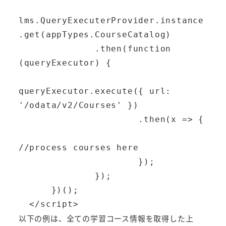
lms.QueryExecuterProvider.instance
.get(appTypes.CourseCatalog) 

              .then(function 
(queryExecutor) {

queryExecutor.execute({ url: 
'/odata/v2/Courses' })

                      .then(x => {

//process courses here

                      });

              });

      })();

  </script>
以下の例は、全ての学習コース情報を取得した上