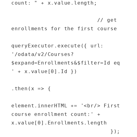
count: " + x.value.length;

                          // get 
enrollments for the first course

queryExecutor.execute({ url: 
'/odata/v2/Courses?
$expand=Enrollments&$filter=Id eq 
' + x.value[0].Id })

.then(x => {

element.innerHTML += '<br/> First 
course enrollment count:' + 
x.value[0].Enrollments.length

                              });
