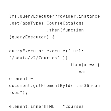
lms.QueryExecuterProvider.instance
.get(appTypes.CourseCatalog)

              .then(function 
(queryExecutor) {

queryExecutor.execute({ url: 
'/odata/v2/Courses' })

                      .then(x => {

                          var 
element = 
document.getElementById("lms365cou
rses");

element.innerHTML = "Courses 