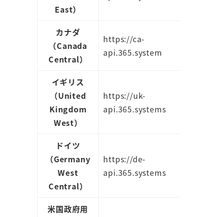
East）
カナダ
https://ca-
（Canada
api.365.system
Central）
イギリス
（United
https://uk-
Kingdom
api.365.systems
West）
ドイツ
（Germany
https://de-
West
api.365.systems
Central）
米国政府用