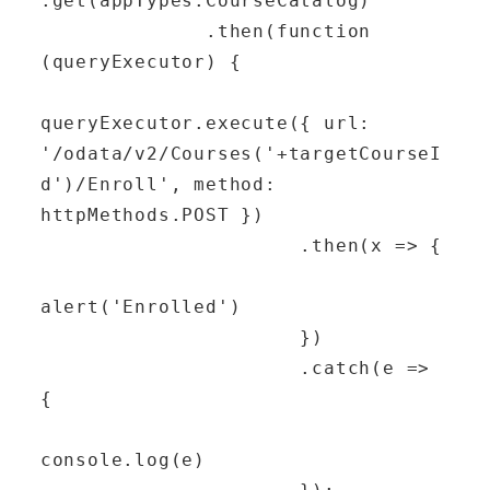
.get(appTypes.CourseCatalog)

              .then(function 
(queryExecutor) {

queryExecutor.execute({ url: 
'/odata/v2/Courses('+targetCourseI
d')/Enroll', method: 
httpMethods.POST })

                      .then(x => {

alert('Enrolled')

                      })

                      .catch(e => 
{

console.log(e)
