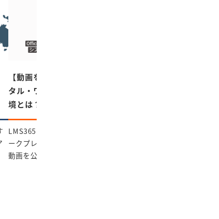
【動画を公開しました】モダン・デジ
タル・ワークプレイスのための学習環
境とは？
す
LMS365で実現するモダン・デジタル・ワ
ア
ークプレイスのための学習環境を紹介する
動画を公開しました。 […]
2018年2月2日
投稿日