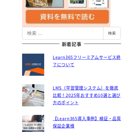
検
検索
索
新着記事
Learn365フリーミアムサービス終
了について
LMS（学習管理システム）を徹底
比較！2025年おすすめ10選と選び
方のポイント
【Learn365導入事例】検証・品質
保証企業様