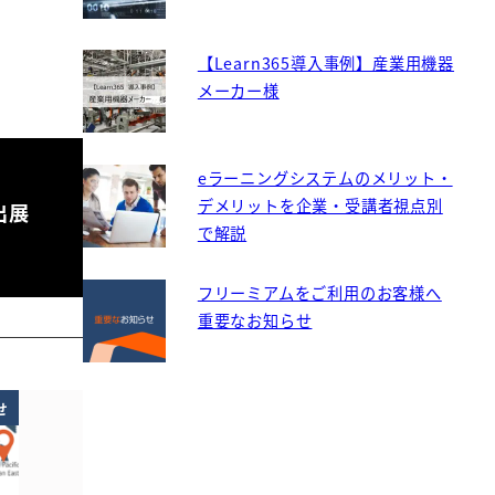
【Learn365導入事例】産業用機器
メーカー様
eラーニングシステムのメリット・
デメリットを企業・受講者視点別
に出展
で解説
フリーミアムをご利用のお客様へ
重要なお知らせ
せ
お知らせ