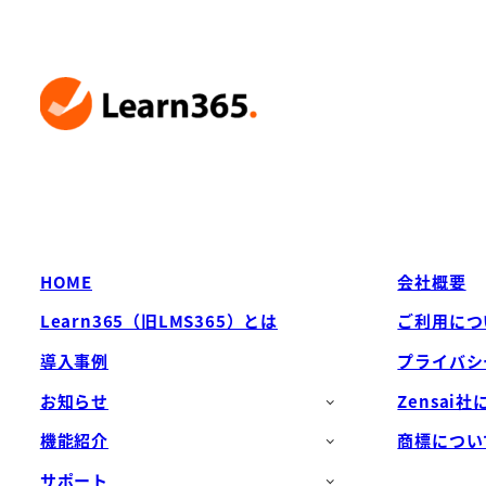
HOME
会社概要
Learn365（旧LMS365）とは
ご利用につ
導入事例
プライバシ
お知らせ
Zensai
機能紹介
商標につい
サポート