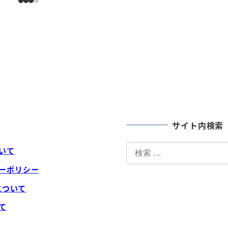
サイト内検索
検
いて
索
ーポリシー
社について
て