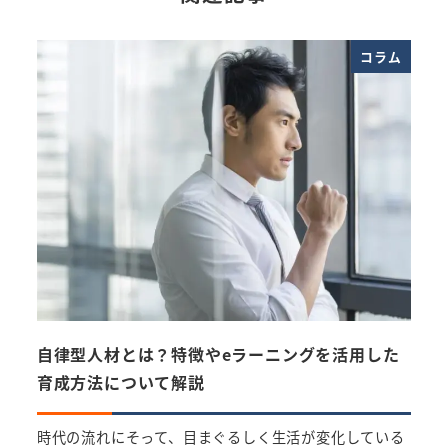
コラム
自律型人材とは？特徴やeラーニングを活用した
社員
育成方法について解説
流れ
時代の流れにそって、目まぐるしく生活が変化している
企業