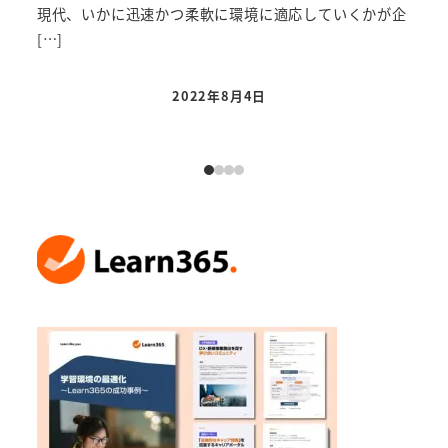
現代、いかに迅速かつ柔軟に環境に適応していくかが企
す。
[…]
制 [
2022年8月4日
投稿日