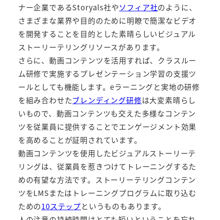
ナー企業であるStoryals社や
ソフィア社
のように、
さまざまな業界や目的のために明瞭で簡潔なビデオ
を開発することを目的とした素晴らしいビジュアル
ストーリーテリングリソースがあります。
さらに、動画コンテンツを活用すれば、クラスルー
ム研修で実施するプレゼンテーション学習の支援ツ
ールとしても機能します。eラーニングと実地の研修
を組み合わせた
ブレンディング研修
は大変素晴らし
いもので、動画コンテンツも交えた多様なコンテン
ツを従業員に提供することでエンゲージメント効果
を高めることが証明されています。
動画コンテンツを使用したビジュアルストーリーテ
リングは、従業員を惹きつけてトレーニングするた
めの有望な方法です。ストーリーテリングコンテン
ツをLMSまたはトレーニングプログラムに取り込む
ための
10ステップ
というものもあります。
人の注意の持続時間はとても短いということを忘れ