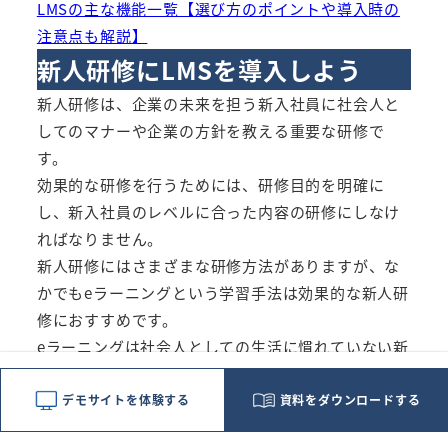
LMSの主な機能一覧【選び方のポイントや導入時の
注意点も解説】
新人研修にLMSを導入しよう
新人研修は、企業の未来を担う新入社員に社会人と
してのマナーや企業の方針を教える重要な研修で
す。
効果的な研修を行うためには、研修目的を明確に
し、新入社員のレベルに合った内容の研修にしなけ
ればなりません。
新人研修にはさまざまな研修方法がありますが、な
かでもeラーニングという学習手法は効果的な新人研
修におすすめです。
eラーニングは社会人としての生活に慣れていない新
入社員でもじっくりと自分のペースで学習を進める
ことができ、自己学習を習慣化させるきっかけにも
デモサイトを体験する
資料をダウンロードする
なる学習方法です。