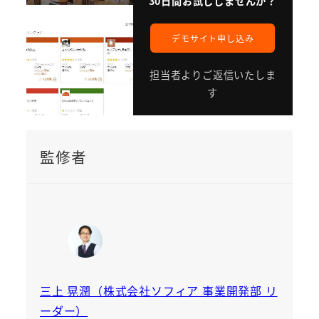
30日間お試ししませんか？
デモサイト申し込み
担当者よりご返信いたしま
す
監修者
三上 晃潤（株式会社ソフィア 事業開発部 リ
ーダー）