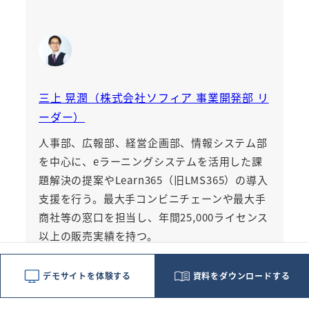
三上 晃潤（株式会社ソフィア 事業開発部 リ
ーダー）
人事部、広報部、経営企画部、情報システム部
を中心に、eラーニングシステムを活用した課
題解決の提案や
Learn365（旧LMS365）
の導入
支援を行う。最大手コンビニチェーンや最大手
商社等の窓口を担当し、年間25,000ライセンス
以上の販売実績を持つ。
デモサイトを体験する
資料をダウンロードする
Learn365の導入実績