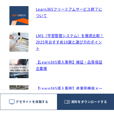
Learn365フリーミアムサービス終了に
ついて
LMS（学習管理システム）を徹底比較！
2025年おすすめ10選と選び方のポイン
ト
【Learn365導入事例】検証・品質保証
企業様
【Learn365導入事例】産業用機器メー
カー様
デモサイトを体験する
資料をダウンロードする