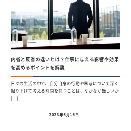
内省と反省の違いとは？仕事に与える影響や効果
次世
を高めるポイントを解説
中で
日々の生活の中で、自分自身の行動や思考について深く
以前
掘り下げて考える時間を持つことは、なかなか難しいか
には
[…]
[…]
2023年6月16日
投稿日