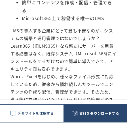
簡単にコンテンツを作成・配信・管理でき
る
Microsoft365上で稼働する唯一のLMS
LMSの導入する企業にとって最も不安なのが、シス
テムの構築と運用管理ではないでしょうか？
Learn365（旧LMS365）
なら新たにサーバーを用意
する必要はなく、既存システム（Microsoft365)にイ
ンストールをするだけなので簡単に導入できて、セ
キュリティ面も安心できます。
Word、Excelをはじめ、様々なファイル形式に対応
しているため、従来から慣れ親しんだツールでコン
テンツの作成や配信、管理ができます。そのため、
導入後に操作がわかないという利用者や管理者のス
トレスは軽減されます。
デモサイトを体験する
資料をダウンロードする
Learn365（旧LMS365）
なら導入前後のストレスを
感じず、簡単に学習システムを構築できますので、